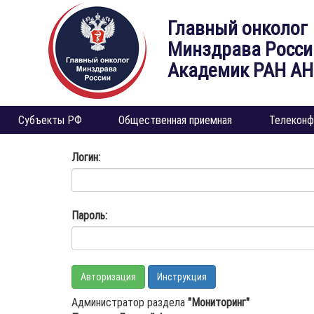
Главный онколог
Минздрава Росси
Академик РАН А
Субъекты РФ
Общественная приемная
Телеконф
Логин:
Пароль:
Инструкция
Администратор раздела
"Мониторинг"