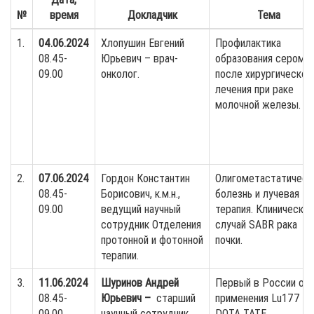
№
время
Докладчик
Тема
1.
04.06.2024
Хлопушин Евгений
Профилактика
08.45-
Юрьевич – врач-
образования сером
09.00
онколог.
после хирургическог
лечения при раке
молочной железы.
2.
07.06.2024
Гордон Константин
Олигометастатическ
08.45-
Борисович, к.м.н.,
болезнь и лучевая
09.00
ведущий научный
терапия. Клинический
сотрудник Отделения
случай SABR рака
протонной и фотонной
почки.
терапии.
3.
11.06.2024
Шуринов Андрей
Первый в России оп
08.45-
Юрьевич –
старший
применения Lu177
09.00
научный сотрудник
DOTA TATE.