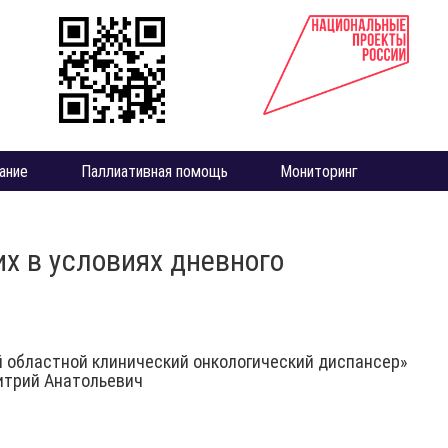
ание
Паллиативная помощь
Мониторинг
х в условиях дневного
й областной клинический онкологический диспансер»
итрий Анатольевич