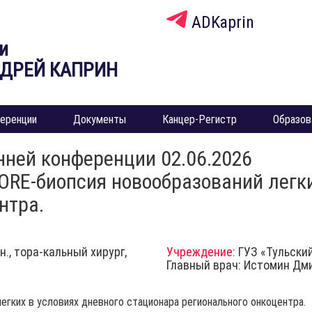
ADKaprin
и
НДРЕЙ КАПРИН
еренции
Документы
Канцер-Регистр
Образов
нней конференции 02.06.2026
RE-биопсия новообразований легки
нтра.
., тора-кальный хирург,
Учреждение:
ГУЗ «Тульски
Главный врач: Истомин Дм
гких в условиях дневного стационара регионального онкоцентра.