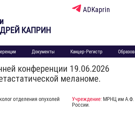
ADKaprin
и
НДРЕЙ КАПРИН
еренции
Документы
Канцер-Регистр
Образов
нней конференции 19.06.2026
етастатической меланоме.
нколог отделения опухолей
Учреждение:
МРНЦ им А.Ф.
России.