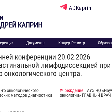
ADKaprin
и
НДРЕЙ КАПРИН
еренции
Документы
Канцер-Регистр
Образов
нней конференции 20.02.2026
стинальной лимфодиссекцией при НМ
о онкологического центра.
2-го онкологического
Учреждение:
ГАУЗ НО «Нау
еских методов диагностики
онкологии» ГЛАВНЫЙ ВРАЧ 