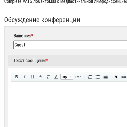
Complete VATS лобэктомии с медиастинальной лимфодиссекцией п
Обсуждение конференции
Ваше имя
*
Текст сообщения
*
A
Шрифт