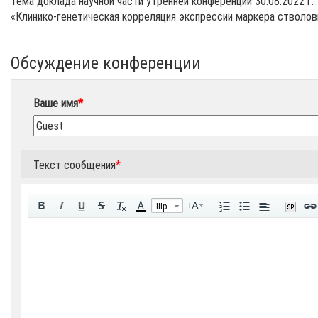
Тема доклада научной части утренней конференции 30.08.2022 г.
«Клинико-генетическая корреляция экспрессии маркера стволов
Обсуждение конференции
Ваше имя
*
Текст сообщения
*
A
Шрифт