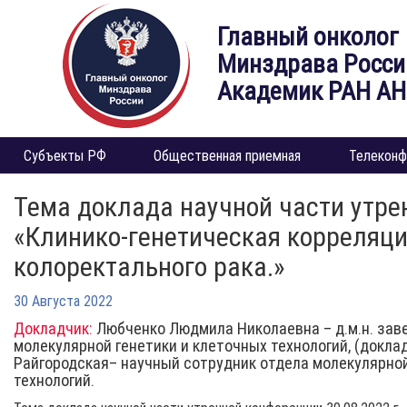
Главный онколог
Минздрава Росси
Академик РАН А
Субъекты РФ
Общественная приемная
Телеконф
Тема доклада научной части утрен
«Клинико-генетическая корреляци
колоректального рака.»
30 Августа 2022
Докладчик:
Любченко Людмила Николаевна – д.м.н. за
молекулярной генетики и клеточных технологий, (докл
Райгородская– научный сотрудник отдела молекулярной
технологий.