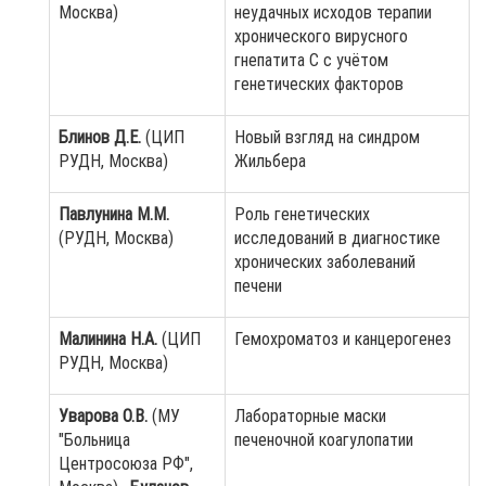
Москва)
неудачных исходов терапии
хронического вирусного
гнепатита С с учётом
генетических факторов
Блинов Д.Е.
(ЦИП
Новый взгляд на синдром
РУДН, Москва)
Жильбера
Павлунина М.М.
Роль генетических
(РУДН, Москва)
исследований в диагностике
хронических заболеваний
печени
Малинина Н.А.
(ЦИП
Гемохроматоз и канцерогенез
РУДН, Москва)
Уварова О.В.
(МУ
Лабораторные маски
"Больница
печеночной коагулопатии
Центросоюза РФ",