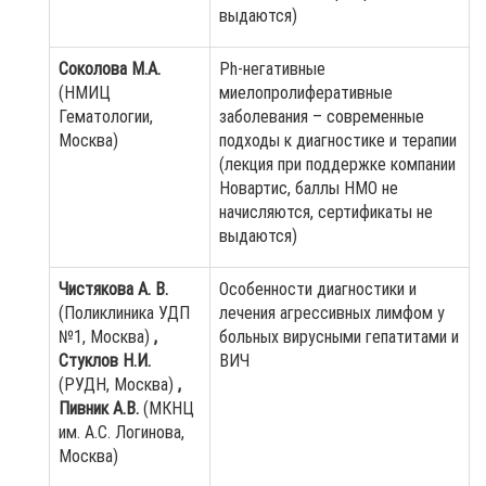
выдаются)
Соколова М.А.
Ph-негативные
(НМИЦ
миелопролиферативные
Гематологии,
заболевания – современные
Москва)
подходы к диагностике и терапии
(лекция при поддержке компании
Новартис, баллы НМО не
начисляются, сертификаты не
выдаются)
Чистякова А. В.
Особенности диагностики и
(Поликлиника УДП
лечения агрессивных лимфом у
№1, Москва)
,
больных вирусными гепатитами и
Стуклов Н.И.
ВИЧ
(РУДН, Москва)
,
Пивник А.В.
(МКНЦ
им. А.С. Логинова,
Москва)