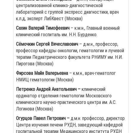
централизованной клинико-диагностической
лабораторией с группой экспресс диагностики, врач
к.л.д, эксперт ЛабКвест (Москва)
Сахин Валерий Тимофеевич
– к.м.н., Главный военный
клинический госпиталь им. Н.Н. Бурденко.
Сёмочкин Сергей Вячеславович
– д.м.н., профессор,
профессор кафедры онкологии, гематологии и лучевой
терапии Педиатрического факультета РНИМУ им. Н.И.
Пирогова (Москва)
Фирсова Майя Валерьевна
– к.м.н., врач-гематолог
НМИЦ гематологии (Москва)
Петренко Андрей Анатольевич –
клинический
ординатор отделения гематологии Московского
клинического научно-практического центра им. А.С.
Логинова (Москва)
Огурцов Павел Петрович –
д.м.н. профессор, директор
Центра изучения печени РУДН, заведующий кафедрой
госпитальной терапии Медицинского института РУДН