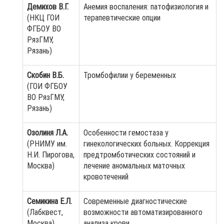
Демихов В.Г.
Анемия воспаления: патофизиология и
(НКЦ ГОИ
терапевтические опции
ФГБОУ ВО
РязГМУ,
Рязань)
Скобин В.Б.
Тромбофилии у беременных
(ГОИ ФГБОУ
ВО РязГМУ,
Рязань)
Озолиня Л.А.
Особенности гемостаза у
(РНИМУ им.
гинекологических больных. Коррекция
Н.И. Пирогова,
предтромботических состояний и
Москва)
лечение аномальных маточных
кровотечений
Семикина Е.Л
.
Современные диагностические
(Лабквест,
возможности автоматизированного
Москва)
анализа крови