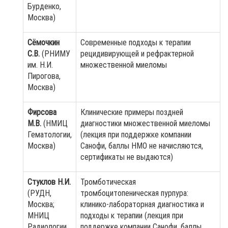
Бурденко,
Москва)
Сёмочкин
Современные подходы к терапии
С.В.
(РНИМУ
рецидивирующей и рефрактерной
им. Н.И.
множественной миеломы
Пирогова,
Москва)
Фирсова
Клинические примеры поздней
М.В.
(НМИЦ
диагностики множественной миеломы
Гематологии,
(лекция при поддержке компании
Москва)
Санофи, баллы НМО не начисляются,
сертификаты не выдаются)
Стуклов Н.И.
Тромботическая
(РУДН,
тромбоцитопеническая пурпура:
Москва;
клинико-лабораторная диагностика и
МНИЦ
подходы к терапии (лекция при
Радиологии,
поддержке компании Санофи, баллы