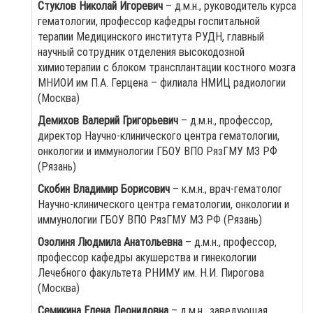
Стуклов Николай Игоревич
– д.м.н., руководитель курса
гематологии, профессор кафедры госпитальной
терапии Медицинского института РУДН, главный
научный сотрудник отделения высокодозной
химиотерапии с блоком трансплантации костного мозга
МНИОИ им П.А. Герцена – филиала НМИЦ радиологии
(Москва)
Демихов Валерий Григорьевич
– д.м.н., профессор,
директор Научно-клинического центра гематологии,
онкологии и иммунологии ГБОУ ВПО РязГМУ МЗ РФ
(Рязань)
Скобин Владимир Борисович
– к.м.н., врач-гематолог
Научно-клинического центра гематологии, онкологии и
иммунологии ГБОУ ВПО РязГМУ МЗ РФ (Рязань)
Озолиня Людмила Анатольевна
– д.м.н., профессор,
профессор кафедры акушерства и гинекологии
Лечебного факультета РНИМУ им. Н.И. Пирогова
(Москва)
Семикина Елена Леонидовна
– д.м.н., заведующая