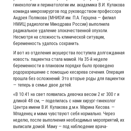
гинекологии и перинатологии им. академика В.И. Кулакова
команда микрохирургов под руководством профессора
Андрея Полякова (МНИОИ им. П.А. Герцена — филиал
НМИЦ радиологии Минздрава России) выполнила
радикальное удаление злокачественной опухоли.
Несмотря на сложность клинической ситуации,
беременность удалось сохранить.
И вот из отделения акушерства поступила долгожданная
новость: пациентка стала мамой. На 35-й неделе
беременности в плановом порядке было проведено
родоразрешение с помощью кесарева сечения. Операция
прошла без осложнений. Это вторые роды для пациентки
— теперь в семье двое детей.
«В 10:41 на свет появилась девочка весом 2 кг 300 г и
длиной 48 см, — поделилась с нами хирург-гинеколог
Центра имени В.И. Кулакова д.м.н. Марина Кесова. —
Младенец и мама чувствуют себя нормально. Через
неделю, после выполнения необходимых мероприятий, их
выписали домой. Маму — под наблюдение врача-