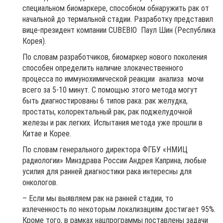
специальном биомаркере, способном обнаружить рак от
начальной до термальной стадии. Разработку представил
вице-президент компании CUBEBIO Паул Шин (Республика
Корея).
По словам разработчиков, биомаркер нового поколения
способен определить наличие злокачественного
процесса по иммунохимической реакции анализа мочи
всего за 5-10 минут. С помощью этого метода могут
быть диагностированы 6 типов рака: рак желудка,
простаты, колоректальный рак, рак поджелудочной
железы и рак легких. Испытания метода уже прошли в
Китае и Корее.
По словам генерального директора ФГБУ «НМИЦ
радиологии» Минздрава России Андрея Каприна, любые
усилия для ранней диагностики рака интересны для
онкологов.
– Если мы выявляем рак на ранней стадии, то
излеченность по некоторым локализациям достигает 95%.
Кроме того, в рамках нацпрограммы поставлены задачи